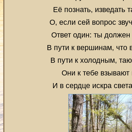
До острова Ко Т
Дананг и Музе
От Ко Тао (Та
От Ко Тао
Иванов
Её познать, изведать 
Императорски
Мезмай
О, если сей вопрос зву
Королевская ц
Поездк
Ответ один: ты должен 
Путешествие в
В пути к вершинам, что 
Вьетнамское ч
В пути к холодным, та
Прогулка по в
Они к тебе взывают 
В Ханое, или 
И в сердце искра свет